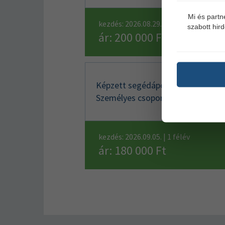
Mi és partn
kezdés: 2026.08.29. | 1 félév
szabott hir
ár: 200 000 Ft
Képzett segédápoló 09133007 |
Személyes csoport Budapesten
kezdés: 2026.09.05. | 1 félév
ár: 180 000 Ft