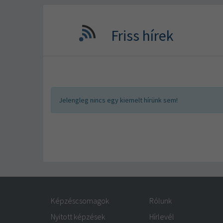
Friss hírek
Jelengleg nincs egy kiemelt hírünk sem!
Képzéscsomagok
Rólunk
Nyitott képzések
Hírlevél