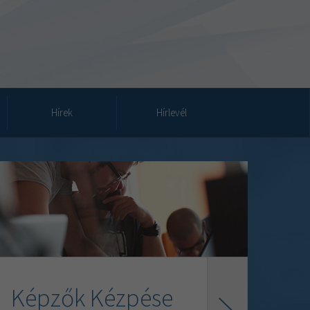
Hírek
Hírlevél
Képzők Kézpése