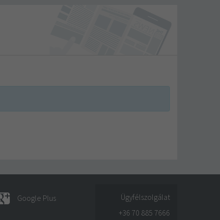
Ügyfélszolgálat
Google Plus
+36 70 885 7666