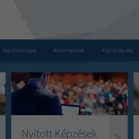
Képzéscsomagok
Nyitott Képzések
Képzők képzése
Nyitott Képzések