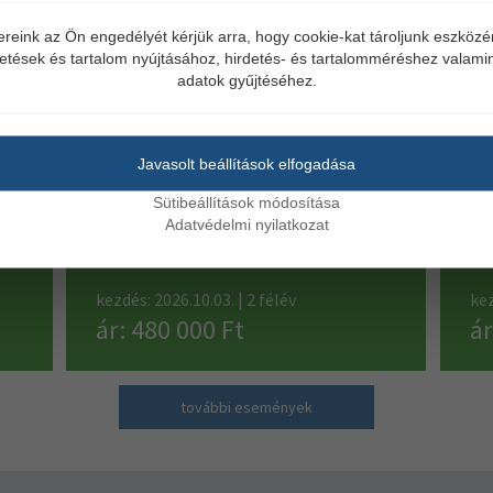
ereink az Ön engedélyét kérjük arra, hogy cookie-kat tároljunk eszköz
kezdés: 2026.10.03. | 1 nap
kez
detések és tartalom nyújtásához, hirdetés- és tartalomméréshez valamin
ár: 29 500 Ft
ár
adatok gyűjtéséhez.
Javasolt beállítások elfogadása
Epidemiológiai szakápoló
Fel
09135014 | Online és személyes
Sütibeállítások módosítása
091
Adatvédelmi nyilatkozat
jelenléttel.
kezdés: 2026.10.03. | 2 félév
kez
ár: 480 000 Ft
ár
további események