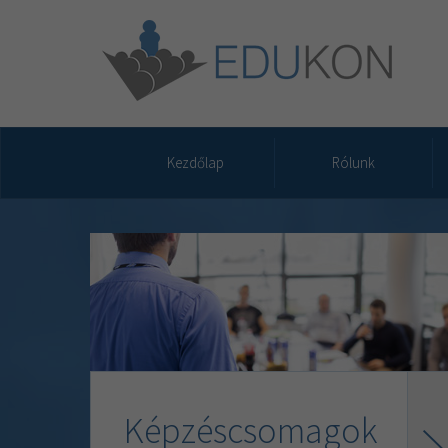
Kezdőlap
Rólunk
Képzéscsomagok