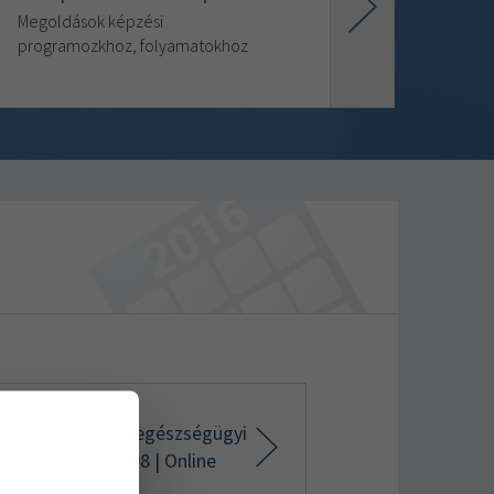
Megoldások képzési
programozkhoz, folyamatokhoz
alános ápolás és egészségügyi
zisztens 09133008 | Online