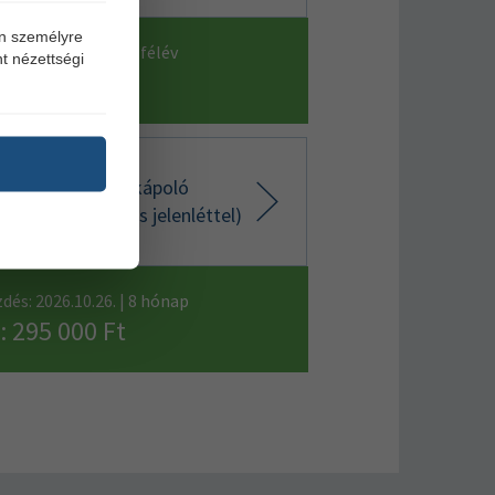
én személyre
dés: 2026.08.29. | 2 félév
t nézettségi
: 295 000 Ft
nőtt intenzív szakápoló
35003 (Személyes jelenléttel)
dés: 2026.10.26. | 8 hónap
: 295 000 Ft