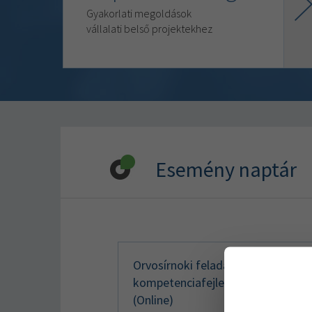
Gyakorlati megoldások
vállalati belső projektekhez
Esemény naptár
Orvosírnoki feladatok –
kompetenciafejlesztő képzés
(Online)